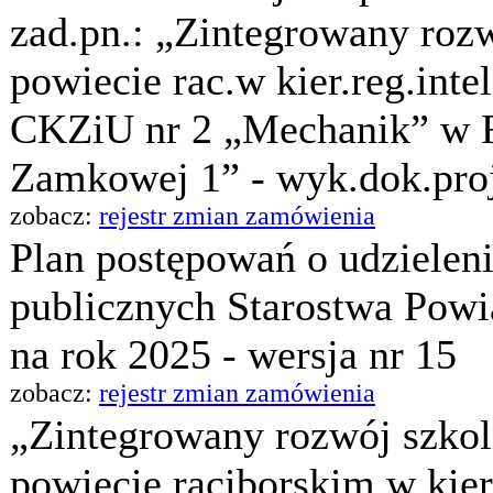
zad.pn.: „Zintegrowany rozw
powiecie rac.w kier.reg.inte
CKZiU nr 2 „Mechanik” w R
Zamkowej 1” - wyk.dok.proj
zobacz:
rejestr zmian zamówienia
Plan postępowań o udzielen
publicznych Starostwa Pow
na rok 2025 - wersja nr 15
zobacz:
rejestr zmian zamówienia
„Zintegrowany rozwój szko
powiecie raciborskim w kie