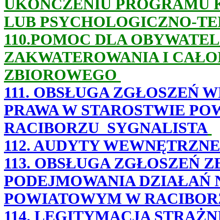
UKOŃCZENIU PROGRAMU 
LUB PSYCHOLOGICZNO-T
1
10.POMOC DLA OBYWATEL
ZAKWATEROWANIA I CAŁO
ZBIOROWEGO
111. OBSŁUGA ZGŁOSZEŃ
PRAWA W STAROSTWIE P
RACIBORZU_SYGNALISTA
112. AUDYTY WEWNĘTRZNE
113. OBSŁUGA ZGŁOSZEŃ
PODEJMOWANIA DZIAŁAŃ 
POWIATOWYM W RACIBOR
114. LEGITYMACJA STRAŻ