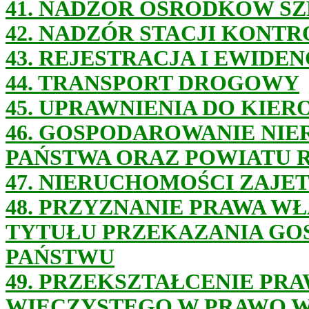
41. NADZÓR OŚRODKÓW S
42. NADZÓR STACJI KONT
43. REJESTRACJA I EWID
44. TRANSPORT DROGOWY
45.
UPRAWNIENIA DO KIER
46. GOSPODAROWANIE NI
PAŃSTWA ORAZ POWIATU 
47. NIERUCHOMOŚCI ZAJE
48. PRZYZNANIE PRAWA W
TYTUŁU PRZEKAZANIA G
PAŃSTWU
49. PRZEKSZTAŁCENIE PR
WIECZYSTEGO W PRAWO 