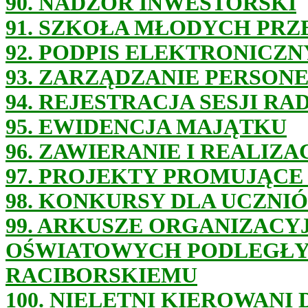
90. NADZÓR INWESTORSKI
91. SZKOŁA MŁODYCH PR
92. PODPIS ELEKTRONICZN
93. ZARZĄDZANIE PERSON
94. REJESTRACJA SESJI R
95. EWIDENCJA MAJĄTKU
96. ZAWIERANIE I REALIZ
97. PROJEKTY PROMUJĄCE
98. KONKURSY DLA UCZNI
99. ARKUSZE ORGANIZACY
OŚWIATOWYCH PODLEGŁY
RACIBORSKIEMU
100. NIELETNI KIEROWAN