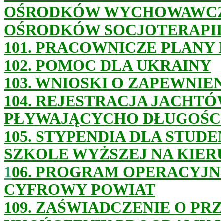
OŚRODKÓW WYCHOWAWCZ
OŚRODKÓW SOCJOTERAPI
101. PRACOWNICZE PLANY
102. POMOC DLA UKRAINY
103. WNIOSKI O ZAPEWNIE
104. REJESTRACJA JACHTÓ
PŁYWAJĄCYCHO DŁUGOŚCI
105. STYPENDIA DLA STU
SZKOLE WYŻSZEJ NA KIE
1
06.
PROGRAM OPERACYJNY
CYFROWY POWIAT
1
09. ZAŚWIADCZENIE O PR