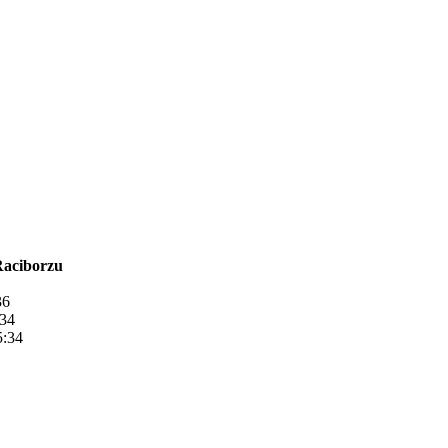
Raciborzu
36
:34
5:34