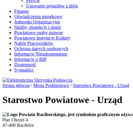
Petycje
Usuwanie pojazdów z dróg
Finanse
Oświadczenia majątkowe
Jednostki Organizacyjne
Służby, inspekcje i straże
Powiatowe osoby prawne
Powiatowe Instytucje Kultury
Nabór Pracowników
Ochrona danych osobowych
Informacje Nieudostępnione
Informacje o BIP
Dostępność
Sygnaliści
Strona główna
/
Menu Podmiotowe
/
Starostwo Powiatowe - Urząd
Starostwo Powiatowe - Urząd
Plac Okrzei 4
47-400 Racibórz