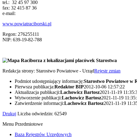
tel.: 32 45 97 300
fax: 32 415 87 36
e-mail:
www.powiatraciborski.pl
Regon: 276255111
NIP: 639-19-82-788
Redakcja strony:
Starostwo Powiatowe - Urząd
Rejestr zmian
Podmiot udostępniający informację:
Starostwo Powiatowe w 
Pierwsza publikacja:
Redaktor BIP
2012-10-06 12:57:22
Aktualizacja publikacji:
Lachowicz Bartosz
2021-11-19 11:35:
Wytworzenie publikacji:
Lachowicz Bartosz
2021-11-19 11:35
Zatwierdzenie informacji:
Lachowicz Bartosz
2021-11-19 11:3
Drukuj
Liczba odwiedzin: 62549
Menu Przedmiotowe
Baza Rejestrów Urzędowych