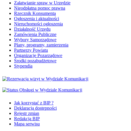
Załatwianie spraw w Urzędzie
Nieodpłatna pomoc prawna
Rzecznik Konsumenta
Ogłoszenia i aktualności
Nieruchomości ogłoszenia
Działalność Urzędu
Zamówienia Publiczne
Wybory Samorządowe
Plany, programy, zamierzenia
Partnerzy Powiatu
Organizacje Pozarządowe
Środki pozabudżetowe
Stypendia
Jak korzystać z BIP ?
Deklaracja dostępności
Rejestr zmian
Redakcja BIP
Mapa serwisu