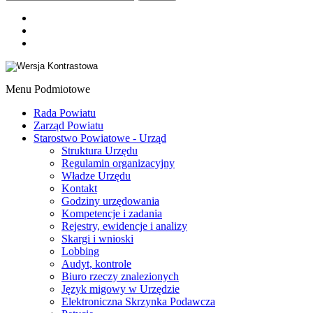
Menu Podmiotowe
Rada Powiatu
Zarząd Powiatu
Starostwo Powiatowe - Urząd
Struktura Urzędu
Regulamin organizacyjny
Władze Urzędu
Kontakt
Godziny urzędowania
Kompetencje i zadania
Rejestry, ewidencje i analizy
Skargi i wnioski
Lobbing
Audyt, kontrole
Biuro rzeczy znalezionych
Język migowy w Urzędzie
Elektroniczna Skrzynka Podawcza