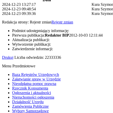
2024-12-23 13:27:17
Kura Szymo
2024-12-23 09:48:54
Kura Szymo
2024-12-23 09:39:36
Kura Szymo
Redakcja strony:
Rejestr zmian
Rejestr zmian
Podmiot udostępniający informację:
Pierwsza publikacja:
Redaktor BIP
2012-10-03 12:11:44
Aktualizacja publikacji:
Wytworzenie publikacji:
Zatwierdzenie informacji:
Drukuj
Liczba odwiedzin: 22333336
Menu Przedmiotowe
Baza Rejestrów Urzędowych
Załatwianie spraw w Urzędzie
Nieodpłatna pomoc prawna
Rzecznik Konsumenta
Ogłoszenia i aktualności
Nieruchomości ogłoszenia
Działalność Urzędu
Zamówienia Publiczne
Wybory Samorządowe