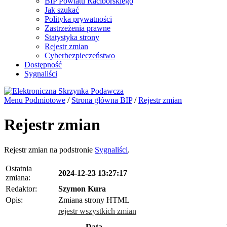
BIP Powiatu Raciborskiego
Jak szukać
Polityka prywatności
Zastrzeżenia prawne
Statystyka strony
Rejestr zmian
Cyberbezpieczeństwo
Dostępność
Sygnaliści
Menu Podmiotowe
/
Strona główna BIP
/
Rejestr zmian
Rejestr zmian
Rejestr zmian na podstronie
Sygnaliści
.
Ostatnia
2024-12-23 13:27:17
zmiana:
Redaktor:
Szymon Kura
Opis:
Zmiana strony HTML
rejestr wszystkich zmian
Data