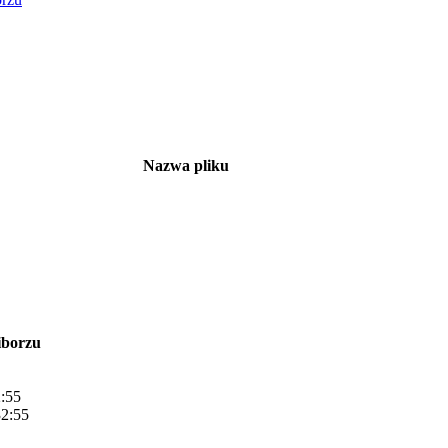
Nazwa pliku
iborzu
:55
32:55