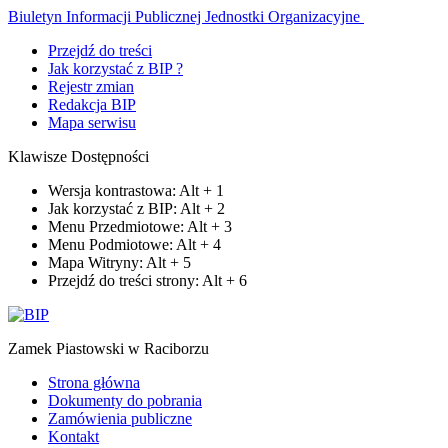
Biuletyn Informacji Publicznej
Jednostki Organizacyjne
Przejdź do treści
Jak korzystać z BIP ?
Rejestr zmian
Redakcja BIP
Mapa serwisu
Klawisze Dostępności
Wersja kontrastowa:
Alt
+
1
Jak korzystać z BIP:
Alt
+
2
Menu Przedmiotowe:
Alt
+
3
Menu Podmiotowe:
Alt
+
4
Mapa Witryny:
Alt
+
5
Przejdź do treści strony:
Alt
+
6
Zamek Piastowski w Raciborzu
Strona główna
Dokumenty do pobrania
Zamówienia publiczne
Kontakt