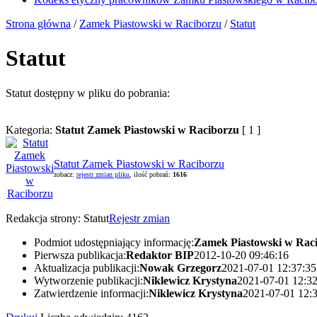
Strona główna
/
Zamek Piastowski w Raciborzu
/
Statut
Statut
Statut dostępny w pliku do pobrania:
Kategoria:
Statut Zamek Piastowski w Raciborzu
[ 1 ]
Statut Zamek Piastowski w Raciborzu
zobacz:
rejestr zmian pliku
, ilość pobrań:
1616
Redakcja strony:
Statut
Rejestr zmian
Podmiot udostępniający informację:
Zamek Piastowski w Rac
Pierwsza publikacja:
Redaktor BIP
2012-10-20 09:46:16
Aktualizacja publikacji:
Nowak Grzegorz
2021-07-01 12:37:35
Wytworzenie publikacji:
Niklewicz Krystyna
2021-07-01 12:32
Zatwierdzenie informacji:
Niklewicz Krystyna
2021-07-01 12: