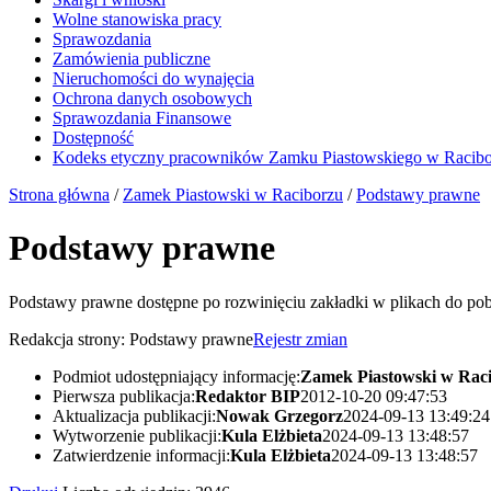
Wolne stanowiska pracy
Sprawozdania
Zamówienia publiczne
Nieruchomości do wynajęcia
Ochrona danych osobowych
Sprawozdania Finansowe
Dostępność
Kodeks etyczny pracowników Zamku Piastowskiego w Racib
Strona główna
/
Zamek Piastowski w Raciborzu
/
Podstawy prawne
Podstawy prawne
Podstawy prawne dostępne po rozwinięciu zakładki w plikach do pob
Redakcja strony:
Podstawy prawne
Rejestr zmian
Podmiot udostępniający informację:
Zamek Piastowski w Rac
Pierwsza publikacja:
Redaktor BIP
2012-10-20 09:47:53
Aktualizacja publikacji:
Nowak Grzegorz
2024-09-13 13:49:24
Wytworzenie publikacji:
Kula Elżbieta
2024-09-13 13:48:57
Zatwierdzenie informacji:
Kula Elżbieta
2024-09-13 13:48:57