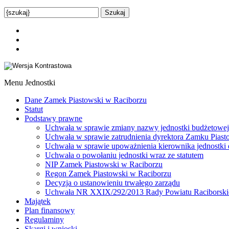
Menu Jednostki
Dane Zamek Piastowski w Raciborzu
Statut
Podstawy prawne
Uchwała w sprawie zmiany nazwy jednostki budżetowej
Uchwała w sprawie zatrudnienia dyrektora Zamku Pias
Uchwała w sprawie upoważnienia kierownika jednostki d
Uchwała o powołaniu jednostki wraz ze statutem
NIP Zamek Piastowski w Raciborzu
Regon Zamek Piastowski w Raciborzu
Decyzja o ustanowieniu trwałego zarządu
Uchwała NR XXIX/292/2013 Rady Powiatu Raciborskieg
Majątek
Plan finansowy
Regulaminy
Skargi i wnioski