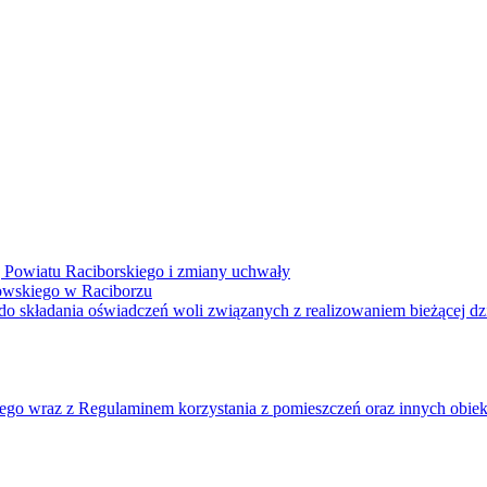
 Powiatu Raciborskiego i zmiany uchwały
towskiego w Raciborzu
o składania oświadczeń woli związanych z realizowaniem bieżącej dzi
o wraz z Regulaminem korzystania z pomieszczeń oraz innych obiek