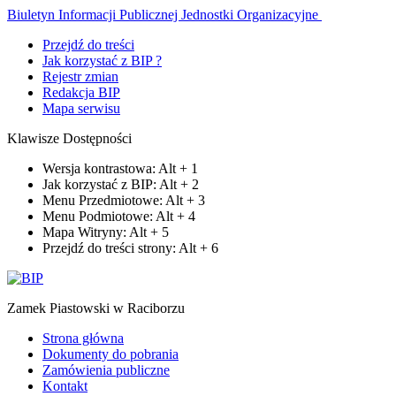
Biuletyn Informacji Publicznej
Jednostki Organizacyjne
Przejdź do treści
Jak korzystać z BIP ?
Rejestr zmian
Redakcja BIP
Mapa serwisu
Klawisze Dostępności
Wersja kontrastowa:
Alt
+
1
Jak korzystać z BIP:
Alt
+
2
Menu Przedmiotowe:
Alt
+
3
Menu Podmiotowe:
Alt
+
4
Mapa Witryny:
Alt
+
5
Przejdź do treści strony:
Alt
+
6
Zamek Piastowski w Raciborzu
Strona główna
Dokumenty do pobrania
Zamówienia publiczne
Kontakt