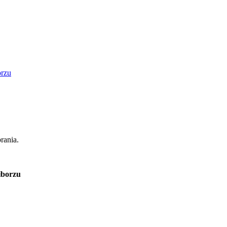
orzu
rania.
iborzu