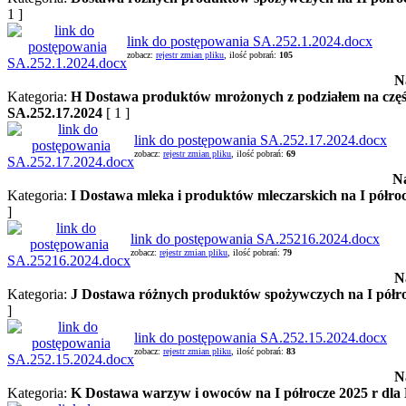
1 ]
link do postępowania SA.252.1.2024.docx
zobacz:
rejestr zmian pliku
, ilość pobrań:
105
N
Kategoria:
H Dostawa produktów mrożonych z podziałem na części
SA.252.17.2024
[ 1 ]
link do postępowania SA.252.17.2024.docx
zobacz:
rejestr zmian pliku
, ilość pobrań:
69
N
Kategoria:
I Dostawa mleka i produktów mleczarskich na I półro
]
link do postępowania SA.25216.2024.docx
zobacz:
rejestr zmian pliku
, ilość pobrań:
79
N
Kategoria:
J Dostawa różnych produktów spożywczych na I półro
]
link do postępowania SA.252.15.2024.docx
zobacz:
rejestr zmian pliku
, ilość pobrań:
83
N
Kategoria:
K Dostawa warzyw i owoców na I półrocze 2025 r dla