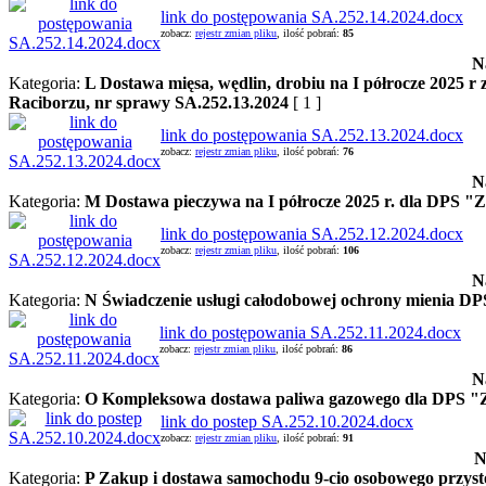
link do postępowania SA.252.14.2024.docx
zobacz:
rejestr zmian pliku
, ilość pobrań:
85
N
Kategoria:
L Dostawa mięsa, wędlin, drobiu na I półrocze 2025 r
Raciborzu, nr sprawy SA.252.13.2024
[ 1 ]
link do postępowania SA.252.13.2024.docx
zobacz:
rejestr zmian pliku
, ilość pobrań:
76
N
Kategoria:
M Dostawa pieczywa na I półrocze 2025 r. dla DPS "Z
link do postępowania SA.252.12.2024.docx
zobacz:
rejestr zmian pliku
, ilość pobrań:
106
N
Kategoria:
N Świadczenie usługi całodobowej ochrony mienia DPS
link do postępowania SA.252.11.2024.docx
zobacz:
rejestr zmian pliku
, ilość pobrań:
86
N
Kategoria:
O Kompleksowa dostawa paliwa gazowego dla DPS "Zło
link do postep SA.252.10.2024.docx
zobacz:
rejestr zmian pliku
, ilość pobrań:
91
N
Kategoria:
P Zakup i dostawa samochodu 9-cio osobowego przys