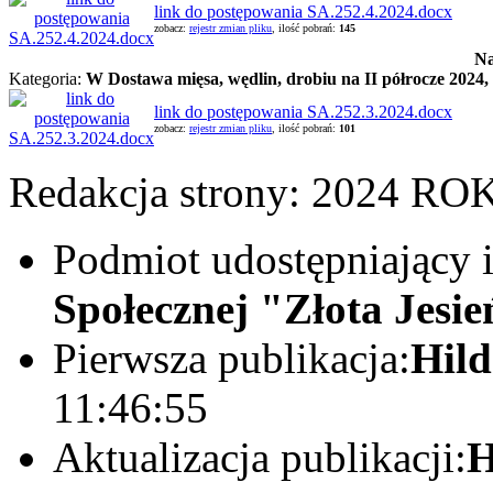
link do postępowania SA.252.4.2024.docx
zobacz:
rejestr zmian pliku
, ilość pobrań:
145
Na
Kategoria:
W Dostawa mięsa, wędlin, drobiu na II półrocze 2024,
link do postępowania SA.252.3.2024.docx
zobacz:
rejestr zmian pliku
, ilość pobrań:
101
Redakcja strony:
2024 RO
Podmiot udostępniający 
Społecznej "Złota Jesi
Pierwsza publikacja:
Hil
11:46:55
Aktualizacja publikacji:
H