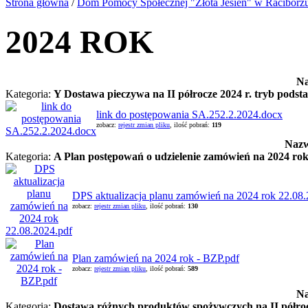
Strona główna
/
Dom Pomocy Społecznej "Złota Jesień" w Raciborz
2024 ROK
Na
Kategoria:
Y Dostawa pieczywa na II półrocze 2024 r. tryb podst
link do postępowania SA.252.2.2024.docx
zobacz:
rejestr zmian pliku
, ilość pobrań:
119
Nazw
Kategoria:
A Plan postępowań o udzielenie zamówień na 2024 ro
DPS aktualizacja planu zamówień na 2024 rok 22.08.
zobacz:
rejestr zmian pliku
, ilość pobrań:
130
Plan zamówień na 2024 rok - BZP.pdf
zobacz:
rejestr zmian pliku
, ilość pobrań:
589
Na
Kategoria:
Dostawa różnych produktów spożywczych na II półrocz